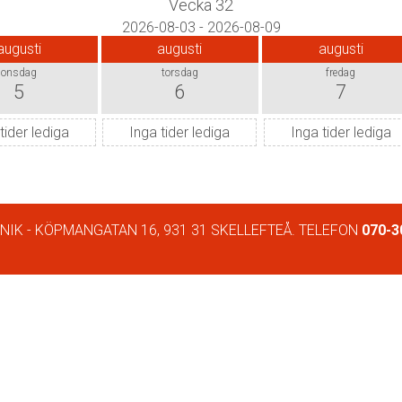
Vecka 32
2026-08-03 - 2026-08-09
augusti
augusti
augusti
onsdag
torsdag
fredag
5
6
7
tider lediga
Inga tider lediga
Inga tider lediga
NIK - KÖPMANGATAN 16, 931 31 SKELLEFTEÅ. TELEFON
070-3