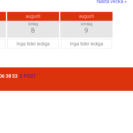
Nästa vecka »
augusti
augusti
lördag
söndag
8
9
Inga tider lediga
Inga tider lediga
06 38 53
.
E-POST