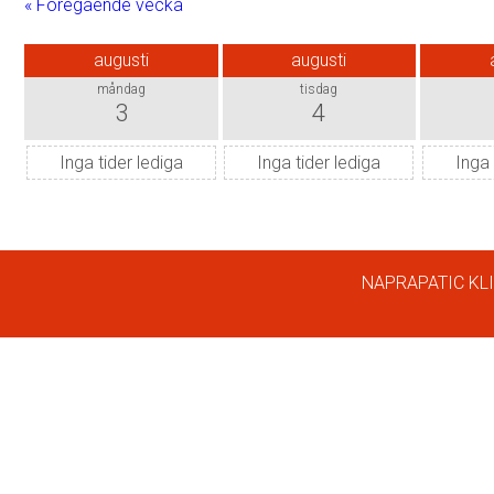
« Föregående vecka
augusti
augusti
måndag
tisdag
3
4
Inga tider lediga
Inga tider lediga
Inga 
NAPRAPATIC KLI