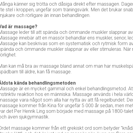
Många känner sig trötta och dåsiga direkt efter massagen. Dage
lite stel i kroppen, ungefär som träningsvärk. Men det brukar snab
mjukare och rörligare än innan behandlingen.
Vad är massage?
Massage leder till att spända och ömmande muskler slappnar av e
Massage innebär att en massör behandlar ens muskler, senor, l
Massage kan beskrivas som en systematisk och rytmisk form av be
spända och ömmande muskler slappnar av eller stimuleras. När 
rörlighet.
Man kan må bra av massage bland annat om man har muskelspänni
spädbarn till äldre, kan få massage.
Äldsta kända behandlingsmetoden
Massage är en mycket gammal och enkel behandlingsmetod. A
instinktiv reaktion hos en människa. Massage används i hela värld
massage vara något som alla har nytta av att få regelbundet. De
massage kommer från Kina för ungefär 5 000 år sedan, men metode
var det Per Henrik Ling som började med massage på 1800-talet.
och även sjukgymnastik.
Ordet massage kommer från ett grekiskt ord som betyder "knåda