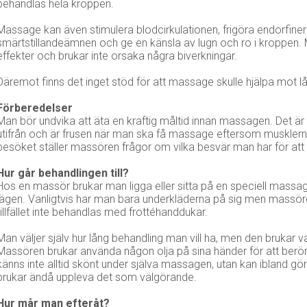
behandlas hela kroppen.
Massage kan även stimulera blodcirkulationen, frigöra endorfin
smärtstillandeämnen och ge en känsla av lugn och ro i kroppen. M
effekter och brukar inte orsaka några biverkningar.
Däremot finns det inget stöd för att massage skulle hjälpa mot l
Förberedelser
Man bör undvika att äta en kraftig måltid innan massagen. Det 
utifrån och är frusen när man ska få massage eftersom musklerna b
besöket ställer massören frågor om vilka besvär man har för att
Hur går behandlingen till?
Hos en massör brukar man ligga eller sitta på en speciell massageb
lägen. Vanligtvis har man bara underkläderna på sig men massör
tillfället inte behandlas med frottéhanddukar.
Man väljer själv hur lång behandling man vill ha, men den brukar
Massören brukar använda någon olja på sina händer för att berör
känns inte alltid skönt under själva massagen, utan kan ibland gö
brukar ändå uppleva det som välgörande.
Hur mår man efteråt?