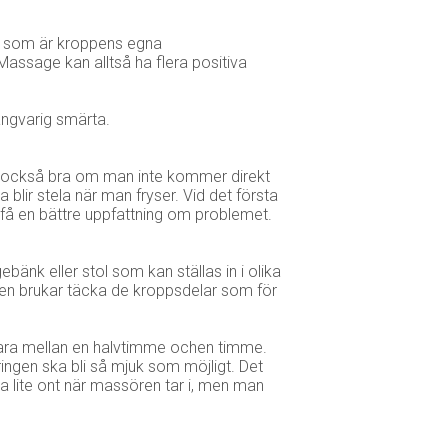
er som är kroppens egna
assage kan alltså ha flera positiva
ångvarig smärta.
är också bra om man inte kommer direkt
lir stela när man fryser. Vid det första
 få en bättre uppfattning om problemet.
änk eller stol som kan ställas in i olika
en brukar täcka de kroppsdelar som för
 vara mellan en halvtimme ochen timme.
ingen ska bli så mjuk som möjligt. Det
ra lite ont när massören tar i, men man