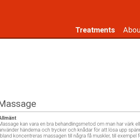
Treatments
Abou
Massage
Allmänt
Massage kan vara en bra behandlingsmetod om man har värk ell
använder händerna och trycker och knådar för att lösa upp spänn
Ibland koncentreras massagen till några få muskler, till exempel f