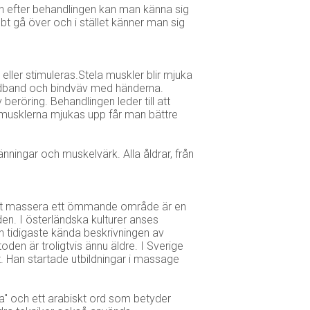
n efter behandlingen kan man känna sig
bt gå över och i stället känner man sig
ller stimuleras.Stela muskler blir mjuka
edband och bindväv med händerna.
röring. Behandlingen leder till att
musklerna mjukas upp får man bättre
ngar och muskelvärk. Alla åldrar, från
tt massera ett ömmande område är en
en. I österländska kulturer anses
n tidigaste kända beskrivningen av
n är troligtvis ännu äldre. I Sverige
 Han startade utbildningar i massage
" och ett arabiskt ord som betyder